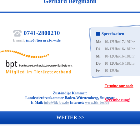
Gerhard Bergmann
0741-2800210
Sprechzeiten
Email:
info@tierarzt-rw.de
Mo
10-12Uhr/17-19Uhr
Di
10-12Uhr/16-18Uhr
Mi
10-12Uhr/16-18Uhr
Do
10-12Uhr/16-18Uhr
Fr
10-12Uhr
Termine nur nach
Zuständige Kammer:
Landestierärztekammer Baden-Württemberg, Stuttgart
Vereinbarung!
E-Mail:
info@ltk-bw.de
Internet:
www.ltk-bw.de
WEITER >>