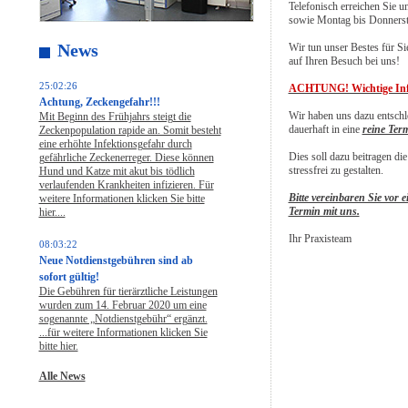
Telefonisch erreichen Sie 
sowie Montag bis Donnerst
News
Wir tun unser Bestes für Sie
auf Ihren Besuch bei uns!
25:02:26
ACHTUNG! Wichtige Info
Achtung, Zeckengefahr!!!
Wir haben uns dazu entsch
Mit Beginn des Frühjahrs steigt die
dauerhaft in eine
reine Ter
Zeckenpopulation rapide an. Somit besteht
eine erhöhte Infektionsgefahr durch
Dies soll dazu beitragen di
gefährliche Zeckenerreger. Diese können
stressfrei zu gestalten.
Hund und Katze mit akut bis tödlich
verlaufenden Krankheiten infizieren. Für
Bitte vereinbaren Sie vor 
weitere Informationen klicken Sie bitte
Termin mit uns.
hier....
Ihr Praxisteam
08:03:22
Neue Notdienstgebühren sind ab
sofort gültig!
Die Gebühren für tierärztliche Leistungen
wurden zum 14. Februar 2020 um eine
sogenannte „Notdienstgebühr“ ergänzt.
...für weitere Informationen klicken Sie
bitte hier.
Alle News