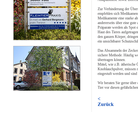
Zur Verhinderung der Übert
empfehlen sich Medikamente
Medikamente eine starke ab
andererseits über eine gute 
Präparate werden als Spot 
Haut des Tieres aufgetragen
den ganzen Körper, dringen 
ein unsichtbarer Schutzschi
Das Absammeln der Zecken n
sichere Methode. Häufig we
übertragen können.
Mittel, wie z.B. ätherische
Knoblauchpulver, müssen n
eingestuft werden und sind 
Wir beraten Sie gerne über 
Tier vor diesen gefährliche
<
Zurück